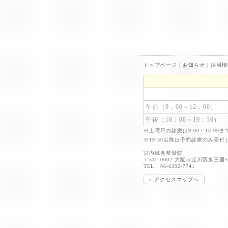
トップページ
|
お知らせ
|
採用情
午前（9：00～12：00）
午後（16：00～19：30）
※土曜日の診療は9:00～13:00
※19:30以降は予約診療のみ受
宮内鍼灸整骨院
〒532-0002 大阪市淀川区東三国5-
TEL : 06-6392-7741
» アクセスマップへ