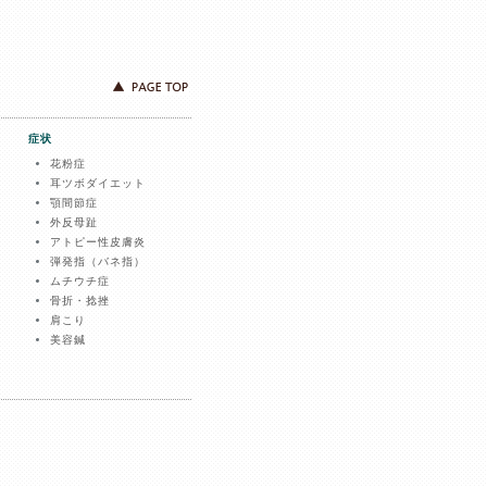
症状
花粉症
耳ツボダイエット
顎間節症
外反母趾
アトピー性皮膚炎
弾発指（バネ指）
ムチウチ症
骨折・捻挫
肩こり
美容鍼