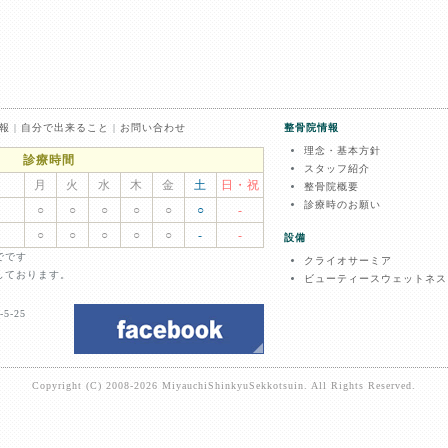
報
|
自分で出来ること
|
お問い合わせ
整骨院情報
理念・基本方針
診療時間
スタッフ紹介
月
火
水
木
金
土
日・祝
整骨院概要
診療時のお願い
○
○
○
○
○
○
-
○
○
○
○
○
-
-
設備
までです
クライオサーミア
付しております。
ビューティースウェットネス
5-25
Copyright (C) 2008-2026 MiyauchiShinkyuSekkotsuin. All Rights Reserved.